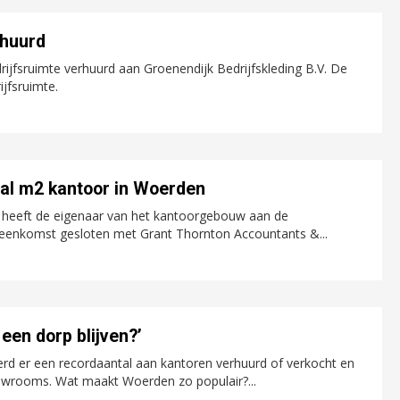
rhuurd
drijfsruimte verhuurd aan Groenendijk Bedrijfskleding B.V. De
jfsruimte.
tal m2 kantoor in Woerden
 heeft de eigenaar van het kantoorgebouw aan de
eenkomst gesloten met Grant Thornton Accountants &...
een dorp blijven?’
rd er een recordaantal aan kantoren verhuurd of verkocht en
showrooms. Wat maakt Woerden zo populair?...