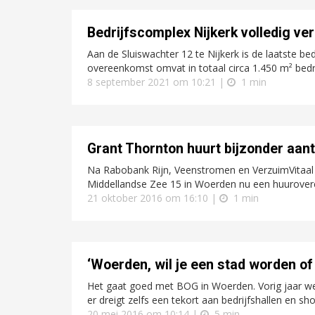
Bedrijfscomplex Nijkerk volledig ve
Aan de Sluiswachter 12 te Nijkerk is de laatste be
overeenkomst omvat in totaal circa 1.450 m² bedri
8 september 2021 om 10:21 |
1 min
Grant Thornton huurt bijzonder aan
Na Rabobank Rijn, Veenstromen en VerzuimVitaal
Middellandse Zee 15 in Woerden nu een huurover
21 oktober 2016 om 16:10 |
1 min
‘Woerden, wil je een stad worden of 
Het gaat goed met BOG in Woerden. Vorig jaar we
er dreigt zelfs een tekort aan bedrijfshallen en 
20 mei 2016 om 10:14 |
5 min