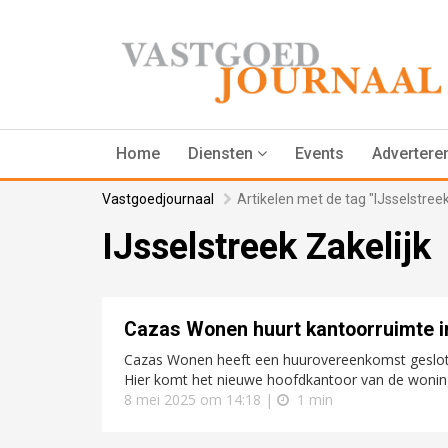
Home
Diensten
Events
Advertere
Vastgoedjournaal
Artikelen met de tag "IJsselstreek
IJsselstreek Zakelijk
Cazas Wonen huurt kantoorruimte 
Cazas Wonen heeft een huurovereenkomst geslot
Hier komt het nieuwe hoofdkantoor van de wonin
8 mei 2025 om 14:18 |
1 min