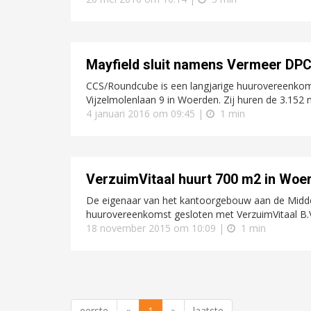
Mayfield sluit namens Vermeer DPC
CCS/Roundcube is een langjarige huurovereenkom
Vijzelmolenlaan 9 in Woerden. Zij huren de 3.152
4 januari 2016 om 09:45 |
1 min
VerzuimVitaal huurt 700 m2 in Woe
De eigenaar van het kantoorgebouw aan de Midde
huurovereenkomst gesloten met VerzuimVitaal B.V
18 november 2015 om 10:09 |
1 min
eerste
«
1
»
laatste