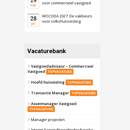
29
voor commercieel vastgoed
sep
WOCODA 2027: De vakbeurs
28
voor volkshuisvesting
jan
Vacaturebank
Vastgoedadviseur – Commercieel
Vastgoed
TOPVACATURE
Hoofd huisvesting
TOPVACATURE
Transactie Manager
TOPVACATURE
Assetmanager Vastgoed
TOPVACATURE
Manager projecten
Interim Senior Projectleider Fysieke