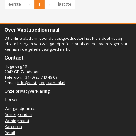
eerste
«
1
»
laatste
Over Vastgoedjournaal
Dit online platform voor de vastgoedsector heeft als doel het bij
elkaar brengen van vastgoedprofessionals en het overdragen van
kennis in de gehele vastgoedmarkt.
Contact
Hogeweg 19
2042 GD Zandvoort
Telefoon: +31 (0) 23 743 49 09
E-mail:
info@vastgoedjournaal.nl
Onze privacyverklaring
Links
Vastgoedjournaal
Achtergronden
Woningmarkt
Kantoren
Retail