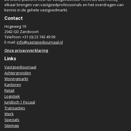
elkaar brengen van vastgoedprofessionals en het overdragen van
kennis in de gehele vastgoedmarkt.
Contact
Hogeweg 19
2042 GD Zandvoort
Telefoon: +31 (0) 23 743 49 09
E-mail:
info@vastgoedjournaal.nl
Onze privacyverklaring
Links
Vastgoedjournaal
Achtergronden
Woningmarkt
Kantoren
Retail
Logistiek
Juridisch | Fiscaal
Transacties
Werk
Specials
Sitemap