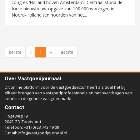
congres ‘Holland boven Amsterdam’. Centraal stond de
forse nieuwbouw-opgave van 100.000 woningen in
Noord-Holland ten noorden van het...
eerste
«
1
»
laatste
Over Vastgoedjournaal
Dit online platform voor de vastgoedsector heeft als doel het bij
elkaar brengen van vastgoedprofessionals en het overdragen van
kennis in de gehele vastgoedmarkt.
Contact
Hogeweg 19
2042 GD Zandvoort
Telefoon: +31 (0) 23 743 49 09
E-mail:
info@vastgoedjournaal.nl