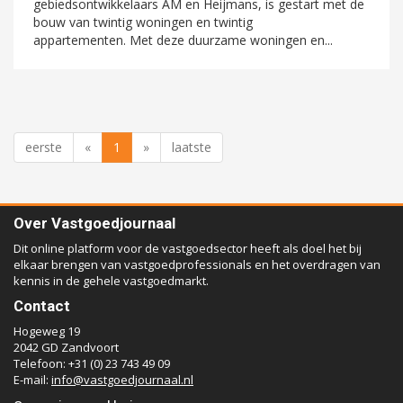
gebiedsontwikkelaars AM en Heijmans, is gestart met de
bouw van twintig woningen en twintig
appartementen. Met deze duurzame woningen en...
eerste
«
1
»
laatste
Over Vastgoedjournaal
Dit online platform voor de vastgoedsector heeft als doel het bij
elkaar brengen van vastgoedprofessionals en het overdragen van
kennis in de gehele vastgoedmarkt.
Contact
Hogeweg 19
2042 GD Zandvoort
Telefoon: +31 (0) 23 743 49 09
E-mail:
info@vastgoedjournaal.nl