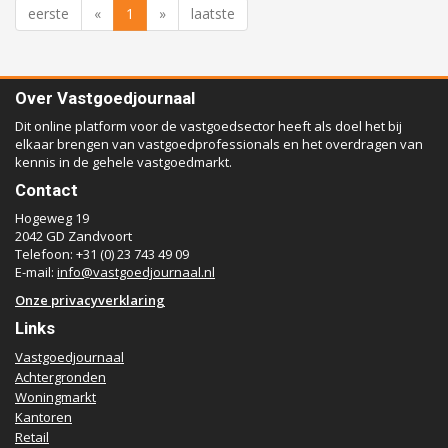
eerste
«
1
»
laatste
Over Vastgoedjournaal
Dit online platform voor de vastgoedsector heeft als doel het bij
elkaar brengen van vastgoedprofessionals en het overdragen van
kennis in de gehele vastgoedmarkt.
Contact
Hogeweg 19
2042 GD Zandvoort
Telefoon: +31 (0) 23 743 49 09
E-mail:
info@vastgoedjournaal.nl
Onze privacyverklaring
Links
Vastgoedjournaal
Achtergronden
Woningmarkt
Kantoren
Retail