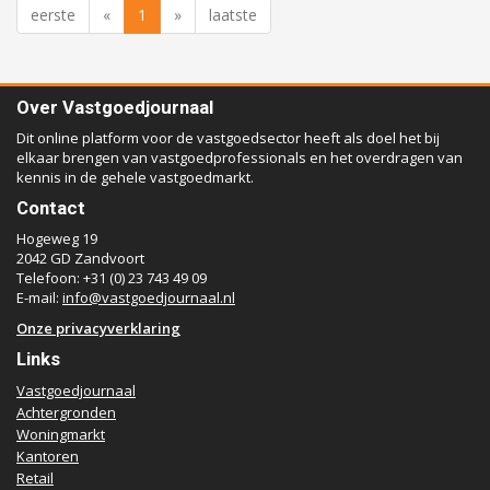
eerste
«
1
»
laatste
Over Vastgoedjournaal
Dit online platform voor de vastgoedsector heeft als doel het bij
elkaar brengen van vastgoedprofessionals en het overdragen van
kennis in de gehele vastgoedmarkt.
Contact
Hogeweg 19
2042 GD Zandvoort
Telefoon: +31 (0) 23 743 49 09
E-mail:
info@vastgoedjournaal.nl
Onze privacyverklaring
Links
Vastgoedjournaal
Achtergronden
Woningmarkt
Kantoren
Retail