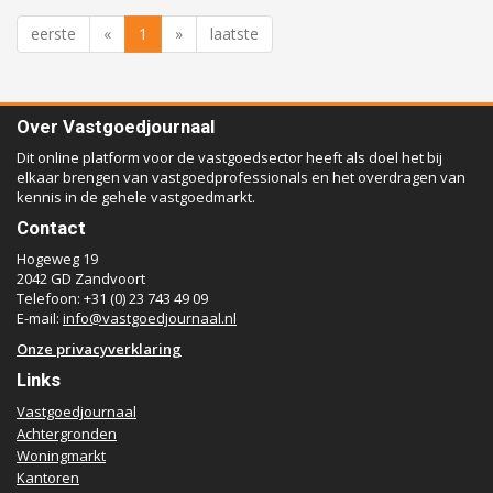
eerste
«
1
»
laatste
Over Vastgoedjournaal
Dit online platform voor de vastgoedsector heeft als doel het bij
elkaar brengen van vastgoedprofessionals en het overdragen van
kennis in de gehele vastgoedmarkt.
Contact
Hogeweg 19
2042 GD Zandvoort
Telefoon: +31 (0) 23 743 49 09
E-mail:
info@vastgoedjournaal.nl
Onze privacyverklaring
Links
Vastgoedjournaal
Achtergronden
Woningmarkt
Kantoren