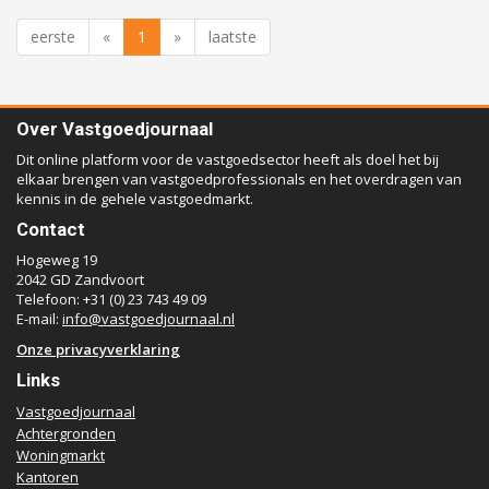
eerste
«
1
»
laatste
Over Vastgoedjournaal
Dit online platform voor de vastgoedsector heeft als doel het bij
elkaar brengen van vastgoedprofessionals en het overdragen van
kennis in de gehele vastgoedmarkt.
Contact
Hogeweg 19
2042 GD Zandvoort
Telefoon: +31 (0) 23 743 49 09
E-mail:
info@vastgoedjournaal.nl
Onze privacyverklaring
Links
Vastgoedjournaal
Achtergronden
Woningmarkt
Kantoren