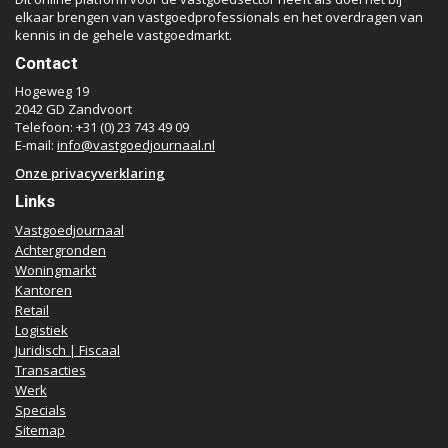
elkaar brengen van vastgoedprofessionals en het overdragen van
kennis in de gehele vastgoedmarkt.
Contact
Hogeweg 19
2042 GD Zandvoort
Telefoon: +31 (0) 23 743 49 09
E-mail:
info@vastgoedjournaal.nl
Onze privacyverklaring
Links
Vastgoedjournaal
Achtergronden
Woningmarkt
Kantoren
Retail
Logistiek
Juridisch | Fiscaal
Transacties
Werk
Specials
Sitemap