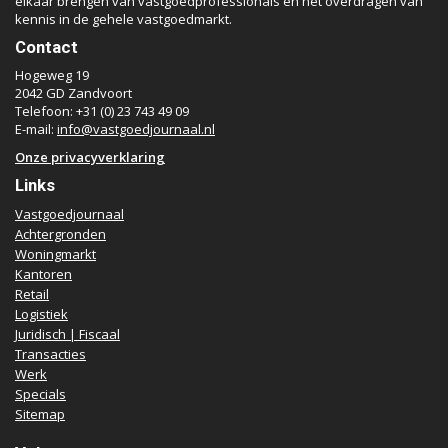
elkaar brengen van vastgoedprofessionals en het overdragen van
kennis in de gehele vastgoedmarkt.
Contact
Hogeweg 19
2042 GD Zandvoort
Telefoon: +31 (0) 23 743 49 09
E-mail:
info@vastgoedjournaal.nl
Onze privacyverklaring
Links
Vastgoedjournaal
Achtergronden
Woningmarkt
Kantoren
Retail
Logistiek
Juridisch | Fiscaal
Transacties
Werk
Specials
Sitemap