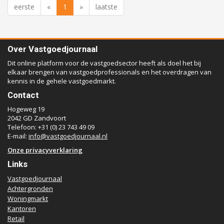
eerste
«
1
»
laatste
Over Vastgoedjournaal
Dit online platform voor de vastgoedsector heeft als doel het bij
elkaar brengen van vastgoedprofessionals en het overdragen van
kennis in de gehele vastgoedmarkt.
Contact
Hogeweg 19
2042 GD Zandvoort
Telefoon: +31 (0) 23 743 49 09
E-mail:
info@vastgoedjournaal.nl
Onze privacyverklaring
Links
Vastgoedjournaal
Achtergronden
Woningmarkt
Kantoren
Retail