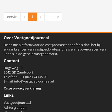
eerste
«
1
»
laatste
Over Vastgoedjournaal
Dit online platform voor de vastgoedsector heeft als doel het bij
elkaar brengen van vastgoedprofessionals en het overdragen van
kennis in de gehele vastgoedmarkt.
Contact
Hogeweg 19
2042 GD Zandvoort
Telefoon: +31 (0) 23 743 49 09
E-mail:
info@vastgoedjournaal.nl
Onze privacyverklaring
Links
Vastgoedjournaal
Achtergronden