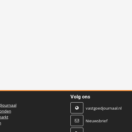
Volg ons
djournaal
vastgoedjournaal.nl
ronden
arkt
Nieuwsbrief
n