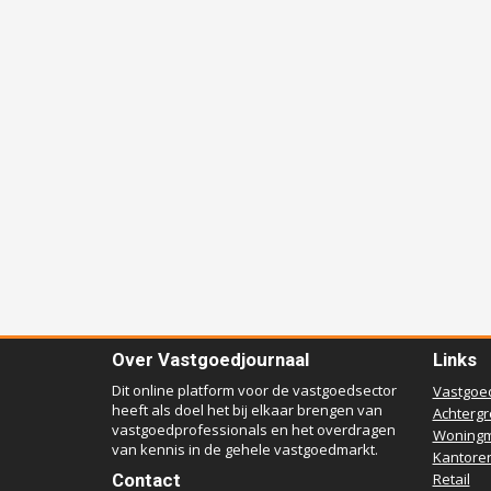
Over Vastgoedjournaal
Links
Dit online platform voor de vastgoedsector
Vastgoe
heeft als doel het bij elkaar brengen van
Achterg
vastgoedprofessionals en het overdragen
Woningm
van kennis in de gehele vastgoedmarkt.
Kantore
Contact
Retail