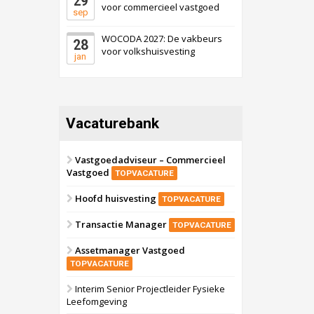
29
voor commercieel vastgoed
sep
WOCODA 2027: De vakbeurs
28
voor volkshuisvesting
jan
Vacaturebank
Vastgoedadviseur – Commercieel
Vastgoed
TOPVACATURE
Hoofd huisvesting
TOPVACATURE
Transactie Manager
TOPVACATURE
Assetmanager Vastgoed
TOPVACATURE
Interim Senior Projectleider Fysieke
Leefomgeving