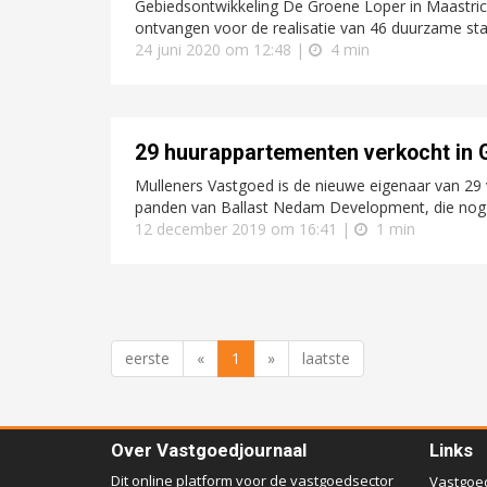
Gebiedsontwikkeling De Groene Loper in Maastrich
ontvangen voor de realisatie van 46 duurzame sta
24 juni 2020 om 12:48 |
4 min
29 huurappartementen verkocht in 
Mulleners Vastgoed is de nieuwe eigenaar van 29 
panden van Ballast Nedam Development, die nog dit
12 december 2019 om 16:41 |
1 min
eerste
«
1
»
laatste
Over Vastgoedjournaal
Links
Dit online platform voor de vastgoedsector
Vastgoe