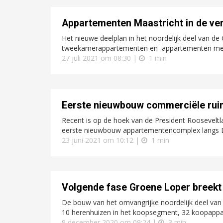
Appartementen Maastricht in de ve
Het nieuwe deelplan in het noordelijk deel van d
tweekamerappartementen en appartementen met 
27 juli 2021 om 08:30 |
1 min
Eerste nieuwbouw commerciële rui
Recent is op de hoek van de President Roosevelt
eerste nieuwbouw appartementencomplex langs De
23 juni 2021 om 10:12 |
1 min
Volgende fase Groene Loper breekt
De bouw van het omvangrijke noordelijk deel van 
10 herenhuizen in het koopsegment, 32 koopappa
9 december 2020 om 09:24 |
3 min