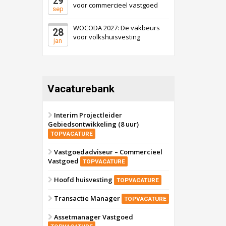
29
voor commercieel vastgoed
sep
WOCODA 2027: De vakbeurs
28
voor volkshuisvesting
jan
Vacaturebank
Interim Projectleider
Gebiedsontwikkeling (8 uur)
TOPVACATURE
Vastgoedadviseur – Commercieel
Vastgoed
TOPVACATURE
Hoofd huisvesting
TOPVACATURE
Transactie Manager
TOPVACATURE
Assetmanager Vastgoed