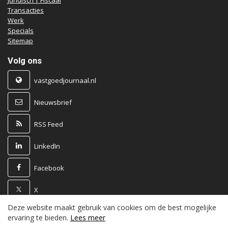
Juridisch | Fiscaal
Transacties
Werk
Specials
Sitemap
Volg ons
vastgoedjournaal.nl
Nieuwsbrief
RSS Feed
LinkedIn
Facebook
X
Deze website maakt gebruik van cookies om de best mogelijke
Powered by
ervaring te bieden.
Lees meer