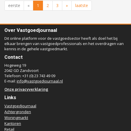
eerste
«
1
2
3
»
laatste
Over Vastgoedjournaal
Dit online platform voor de vastgoedsector heeft als doel het bij
elkaar brengen van vastgoedprofessionals en het overdragen van
kennis in de gehele vastgoedmarkt.
Contact
Hogeweg 19
2042 GD Zandvoort
Telefoon: +31 (0) 23 743 49 09
E-mail:
info@vastgoedjournaal.nl
Onze privacyverklaring
Links
Vastgoedjournaal
Achtergronden
Woningmarkt
Kantoren
Retail