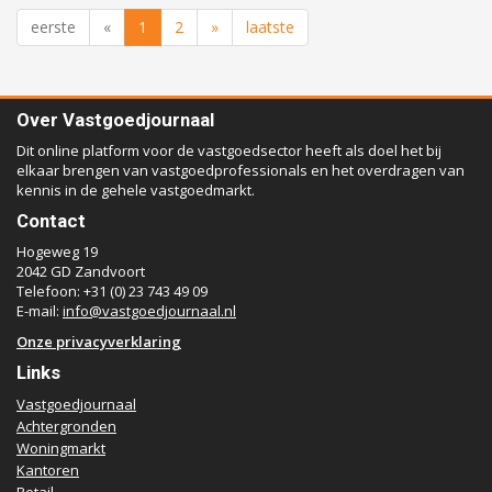
eerste
«
1
2
»
laatste
Over Vastgoedjournaal
Dit online platform voor de vastgoedsector heeft als doel het bij
elkaar brengen van vastgoedprofessionals en het overdragen van
kennis in de gehele vastgoedmarkt.
Contact
Hogeweg 19
2042 GD Zandvoort
Telefoon: +31 (0) 23 743 49 09
E-mail:
info@vastgoedjournaal.nl
Onze privacyverklaring
Links
Vastgoedjournaal
Achtergronden
Woningmarkt
Kantoren