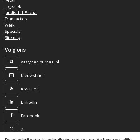
Retail
Logistiek
Juridisch | Fiscaal
Transacties
Werk
Specials
Sitemap
Volg ons
vastgoedjournaal.nl
Nieuwsbrief
RSS Feed
LinkedIn
Facebook
X
Deze website maakt gebruik van cookies om de best mogelijke