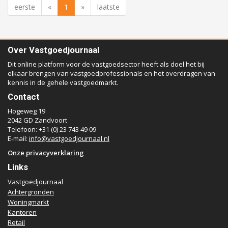
eerste
«
1
»
laatste
Over Vastgoedjournaal
Dit online platform voor de vastgoedsector heeft als doel het bij
elkaar brengen van vastgoedprofessionals en het overdragen van
kennis in de gehele vastgoedmarkt.
Contact
Hogeweg 19
2042 GD Zandvoort
Telefoon: +31 (0) 23 743 49 09
E-mail:
info@vastgoedjournaal.nl
Onze privacyverklaring
Links
Vastgoedjournaal
Achtergronden
Woningmarkt
Kantoren
Retail