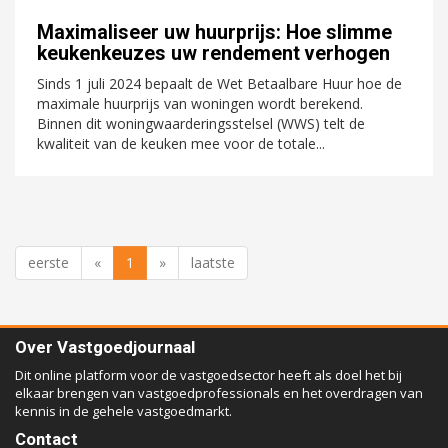
Maximaliseer uw huurprijs: Hoe slimme
keukenkeuzes uw rendement verhogen
Sinds 1 juli 2024 bepaalt de Wet Betaalbare Huur hoe de
maximale huurprijs van woningen wordt berekend.
Binnen dit woningwaarderingsstelsel (WWS) telt de
kwaliteit van de keuken mee voor de totale...
eerste
«
1
»
laatste
Over Vastgoedjournaal
Dit online platform voor de vastgoedsector heeft als doel het bij
elkaar brengen van vastgoedprofessionals en het overdragen van
kennis in de gehele vastgoedmarkt.
Contact