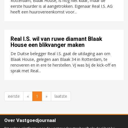
Rotterdam, Blaak House, is nog niet klaar, maar de
eerste huurder is al aangetrokken. Eigenaar Real I.S. AG
heeft een huurovereenkomst voor...
Real I.S. wil van ruwe diamant Blaak
House een blikvanger maken
De Duitse belegger Real I.S. gaat de uitdaging aan om
Blaak House, gelegen aan Blaak 34 in Rotterdam, te
renoveren en in ere te herstellen. VJ was bij de kick-off en
sprak met Real...
eerste
«
1
»
laatste
Over Vastgoedjournaal