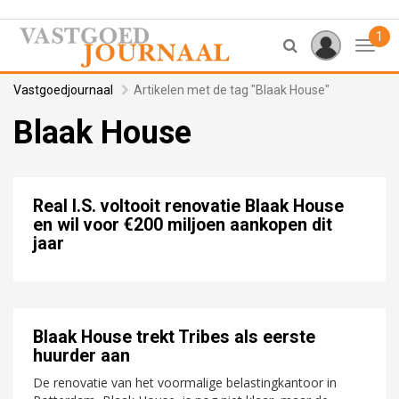
1
Toggl
Vastgoedjournaal
Artikelen met de tag "Blaak House"
Blaak House
Real I.S. voltooit renovatie Blaak House
en wil voor €200 miljoen aankopen dit
jaar
Blaak House trekt Tribes als eerste
huurder aan
De renovatie van het voormalige belastingkantoor in