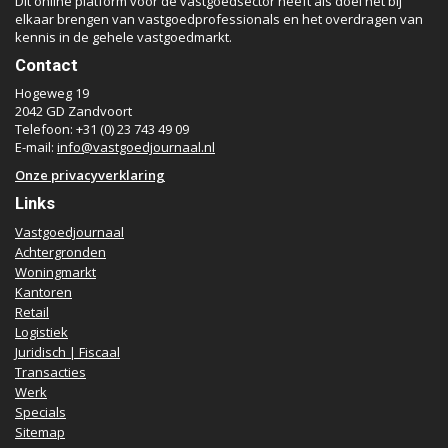
Dit online platform voor de vastgoedsector heeft als doel het bij
elkaar brengen van vastgoedprofessionals en het overdragen van
kennis in de gehele vastgoedmarkt.
Contact
Hogeweg 19
2042 GD Zandvoort
Telefoon: +31 (0) 23 743 49 09
E-mail:
info@vastgoedjournaal.nl
Onze privacyverklaring
Links
Vastgoedjournaal
Achtergronden
Woningmarkt
Kantoren
Retail
Logistiek
Juridisch | Fiscaal
Transacties
Werk
Specials
Sitemap