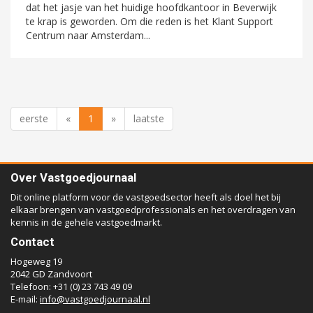
dat het jasje van het huidige hoofdkantoor in Beverwijk
te krap is geworden. Om die reden is het Klant Support
Centrum naar Amsterdam...
eerste
«
1
»
laatste
Over Vastgoedjournaal
Dit online platform voor de vastgoedsector heeft als doel het bij
elkaar brengen van vastgoedprofessionals en het overdragen van
kennis in de gehele vastgoedmarkt.
Contact
Hogeweg 19
2042 GD Zandvoort
Telefoon: +31 (0) 23 743 49 09
E-mail:
info@vastgoedjournaal.nl