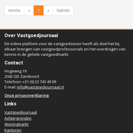
eerste
«
1
»
laatste
Over Vastgoedjournaal
Dit online platform voor de vastgoedsector heeft als doel het bij
elkaar brengen van vastgoedprofessionals en het overdragen van
kennis in de gehele vastgoedmarkt.
Contact
Hogeweg 19
2042 GD Zandvoort
Telefoon: +31 (0) 23 743 49 09
E-mail:
info@vastgoedjournaal.nl
Onze privacyverklaring
Links
Vastgoedjournaal
Achtergronden
Woningmarkt
Kantoren