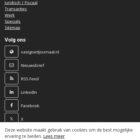
Juridisch | Fiscaal
Transacties
Werk
Specials
Sitemap
Volg ons
vastgoedjournaal.nl
Nieuwsbrief
RSS Feed
LinkedIn
Facebook
X
Deze website maakt gebruik van cookies om de best mogelijke
Powered by
ervaring te bieden.
Lees meer