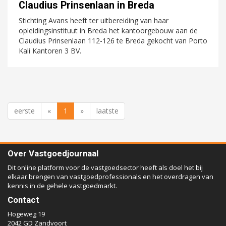
Claudius Prinsenlaan in Breda
Stichting Avans heeft ter uitbereiding van haar
opleidingsinstituut in Breda het kantoorgebouw aan de
Claudius Prinsenlaan 112-126 te Breda gekocht van Porto
Kali Kantoren 3 BV.
eerste
«
1
»
laatste
Over Vastgoedjournaal
Dit online platform voor de vastgoedsector heeft als doel het bij
elkaar brengen van vastgoedprofessionals en het overdragen van
kennis in de gehele vastgoedmarkt.
Contact
Hogeweg 19
2042 GD Zandvoort