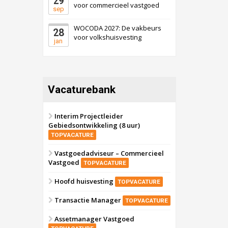
29
voor commercieel vastgoed
sep
WOCODA 2027: De vakbeurs
28
voor volkshuisvesting
jan
Vacaturebank
Interim Projectleider
Gebiedsontwikkeling (8 uur)
TOPVACATURE
Vastgoedadviseur – Commercieel
Vastgoed
TOPVACATURE
Hoofd huisvesting
TOPVACATURE
Transactie Manager
TOPVACATURE
Assetmanager Vastgoed