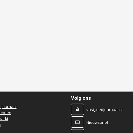
Volg ons
djournaal
vastgoedjournaal.nl
ronden
arkt
Nieuwsbrief
n