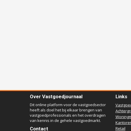
Over Vastgoedjournaal
Links
Dit online platform voor de vastgoedsector
Vastgoe
heeft als doel het bij elkaar brengen van
Achterg
vastgoedprofessionals en het overdragen
Woningm
van kennis in de gehele vastgoedmarkt.
Kantore
Contact
Retail