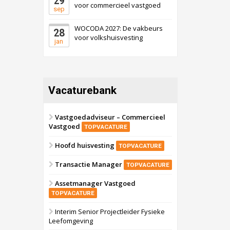
29
voor commercieel vastgoed
sep
WOCODA 2027: De vakbeurs
28
voor volkshuisvesting
jan
Vacaturebank
Vastgoedadviseur – Commercieel
Vastgoed
TOPVACATURE
Hoofd huisvesting
TOPVACATURE
Transactie Manager
TOPVACATURE
Assetmanager Vastgoed
TOPVACATURE
Interim Senior Projectleider Fysieke
Leefomgeving