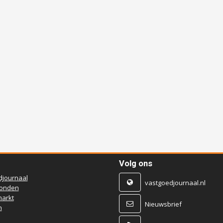
Volg ons
djournaal
vastgoedjournaal.nl
ronden
arkt
Nieuwsbrief
n