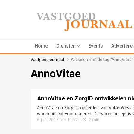
Home
Diensten
Events
Advertere
Vastgoedjournaal
Artikelen met de tag "AnnoVitae"
AnnoVitae
AnnoVitae en ZorgID ontwikkelen 
AnnoVitae en ZorgID, onderdeel van VolkerWesse
woonconcept voor ouderen. Dit woonconcept is s
6 juni 2017 om 11:52 |
2 min