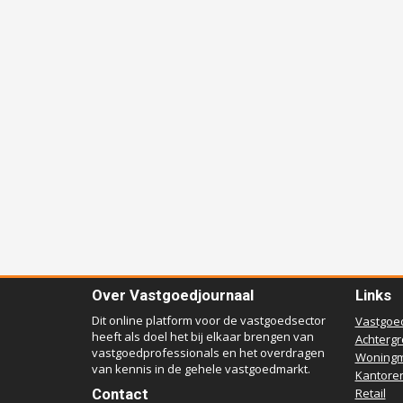
Over Vastgoedjournaal
Links
Dit online platform voor de vastgoedsector
Vastgoe
heeft als doel het bij elkaar brengen van
Achterg
vastgoedprofessionals en het overdragen
Woningm
van kennis in de gehele vastgoedmarkt.
Kantore
Contact
Retail