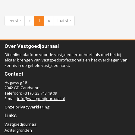
eerste
«
1
»
laatste
Over Vastgoedjournaal
Dit online platform voor de vastgoedsector heeft als doel het bij
elkaar brengen van vastgoedprofessionals en het overdragen van
kennis in de gehele vastgoedmarkt.
Contact
Hogeweg 19
2042 GD Zandvoort
Telefoon: +31 (0) 23 743 49 09
E-mail:
info@vastgoedjournaal.nl
Onze privacyverklaring
Links
Vastgoedjournaal
Achtergronden