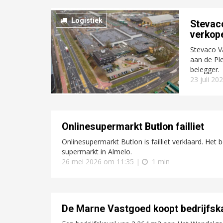
Logistiek
Stevac
verkop
Stevaco V
aan de Pl
belegger.
23 juli 20
Onlinesupermarkt Butlon failliet
Onlinesupermarkt Butlon is failliet verklaard. Het 
supermarkt in Almelo.
26 mei 2026 om 11:35 |
1 min
De Marne Vastgoed koopt bedrijfska