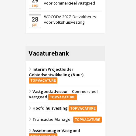
29
voor commercieel vastgoed
sep
WOCODA 2027: De vakbeurs
28
voor volkshuisvesting
jan
Vacaturebank
Interim Projectleider
Gebiedsontwikkeling (8 uur)
TOPVACATURE
Vastgoedadviseur – Commercieel
Vastgoed
TOPVACATURE
Hoofd huisvesting
TOPVACATURE
Transactie Manager
TOPVACATURE
Assetmanager Vastgoed