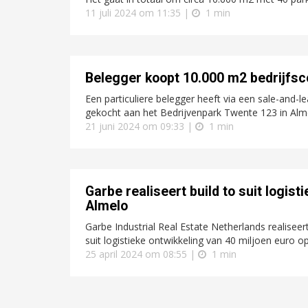
11 juli 2024 om 11:35 |
1 min
Belegger koopt 10.000 m2 bedrijfsc
Een particuliere belegger heeft via een sale-and-
gekocht aan het Bedrijvenpark Twente 123 in Almel
21 juni 2024 om 09:33 |
1 min
Garbe realiseert build to suit logis
Almelo
Garbe Industrial Real Estate Netherlands realis
suit logistieke ontwikkeling van 40 miljoen euro o
25 april 2024 om 08:55 |
1 min