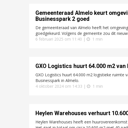
Gemeenteraad Almelo keurt omgevin
Businesspark 2 goed
De gemeenteraad van Almelo heeft het omgevings
goedgekeurd. Volgens de gemeente zou dit nieuwe be
6 februari 2025 om 11:40 |
1 min
GXO Logistics huurt 64.000 m2 van 
GXO Logistics huurt 64.000 m2 logistieke ruimte 
Businesspark in Almelo.
4 oktober 2024 om 14:33 |
1 min
Heylen Warehouses verhuurt 10.600
Heylen Warehouses heeft een huurovereenkomst ge
Het gaat in totaal om circa 10.600 m2 met 40 par