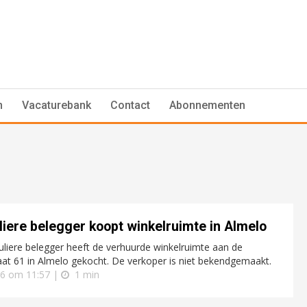
n
Vacaturebank
Contact
Abonnementen
liere belegger koopt winkelruimte in Almelo
uliere belegger heeft de verhuurde winkelruimte aan de
aat 61 in Almelo gekocht. De verkoper is niet bekendgemaakt.
26 om 11:57 |
1 min