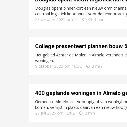
Douglas opent binnenkort een nieuw omnichannel d
centraal logistiek knooppunt voor de bevoorrading
23 oktober 2025 om 14:08 |
1 min
College presenteert plannen bouw 
Het gebied Achter de Molen in Almelo verandert 
woningen.
9 oktober 2025 om 16:32 |
2 min
400 geplande woningen in Almelo 
Gemeente Almelo ziet voorlopig af van woningbo
komen, verrijst in plaats daarvan een nieuw hoo
29 juli 2025 om 12:02 |
2 min