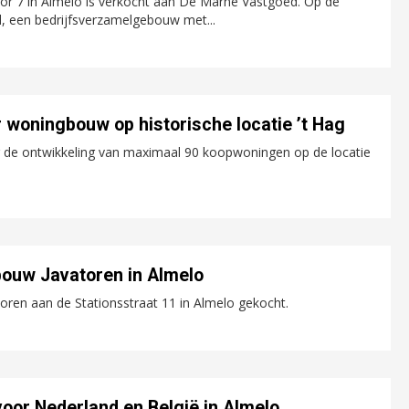
or 7 in Almelo is verkocht aan De Marne Vastgoed. Op de
d, een bedrijfsverzamelgebouw met...
 woningbouw op historische locatie ’t Hag
 de ontwikkeling van maximaal 90 koopwoningen op de locatie
ouw Javatoren in Almelo
ren aan de Stationsstraat 11 in Almelo gekocht.
voor Nederland en België in Almelo