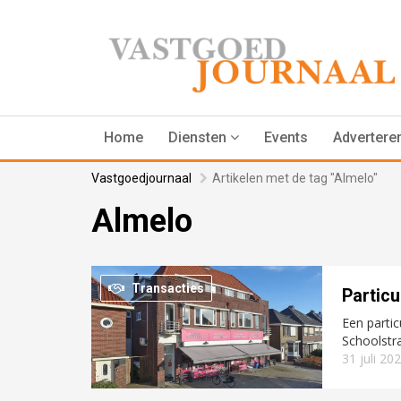
Home
Diensten
Events
Advertere
Vastgoedjournaal
Artikelen met de tag "Almelo"
Almelo
Transacties
Particu
Een partic
Schoolstr
31 juli 20