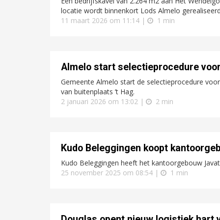
Een bedrijfskavel van 2.264 m2 aan Het Wendelgo
locatie wordt binnenkort Lods Almelo gerealiseer
11 maart 2026 om 11:14 |
1 min
Almelo start selectieprocedure voor
Gemeente Almelo start de selectieprocedure voor
van buitenplaats ’t Hag.
2 januari 2026 om 13:02 |
2 min
Kudo Beleggingen koopt kantoorgeb
Kudo Beleggingen heeft het kantoorgebouw Javato
25 november 2025 om 08:54 |
1 min
Douglas opent nieuw logistiek hart 