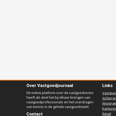
Over Vastgoedjournaal
Links
Dit online platform voor de vastgoedsector
Vastgoe
heeft als doel het bij elkaar brengen van
Achterg
vastgoedprofessionals en het overdragen
Woningm
van kennis in de gehele vastgoedmarkt.
Kantore
Contact
Retail