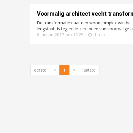
Voormalig architect vecht transfo
De transformatie naar een wooncomplex van het 
leegstaat, is tegen de zere been van voormalige ar
6 januari 2017 om 16:29 |
1 min
eerste
«
1
»
laatste