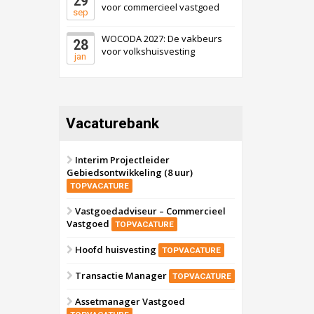
29
voor commercieel vastgoed
sep
WOCODA 2027: De vakbeurs
28
voor volkshuisvesting
jan
Vacaturebank
Interim Projectleider
Gebiedsontwikkeling (8 uur)
TOPVACATURE
Vastgoedadviseur – Commercieel
Vastgoed
TOPVACATURE
Hoofd huisvesting
TOPVACATURE
Transactie Manager
TOPVACATURE
Assetmanager Vastgoed