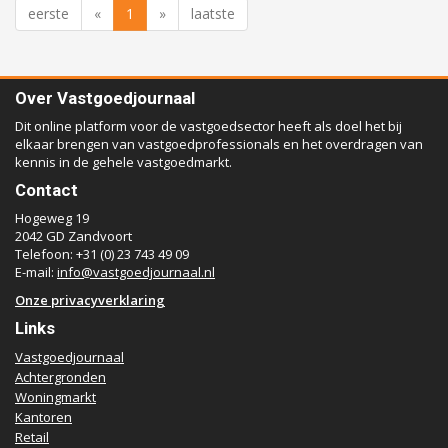
eerste
«
1
»
laatste
Over Vastgoedjournaal
Dit online platform voor de vastgoedsector heeft als doel het bij
elkaar brengen van vastgoedprofessionals en het overdragen van
kennis in de gehele vastgoedmarkt.
Contact
Hogeweg 19
2042 GD Zandvoort
Telefoon: +31 (0) 23 743 49 09
E-mail:
info@vastgoedjournaal.nl
Onze privacyverklaring
Links
Vastgoedjournaal
Achtergronden
Woningmarkt
Kantoren
Retail