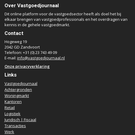
Over Vastgoedjournaal
Dit online platform voor de vastgoedsector heeft als doel het bij
elkaar brengen van vastgoedprofessionals en het overdragen van
kennis in de gehele vastgoedmarkt.
Contact
Hogeweg 19
2042 GD Zandvoort
Telefoon: +31 (0) 23 743 49 09
E-mail:
info@vastgoedjournaal.nl
Onze privacyverklaring
Links
Vastgoedjournaal
Achtergronden
Woningmarkt
Kantoren
Retail
Logistiek
Juridisch | Fiscaal
Transacties
Werk