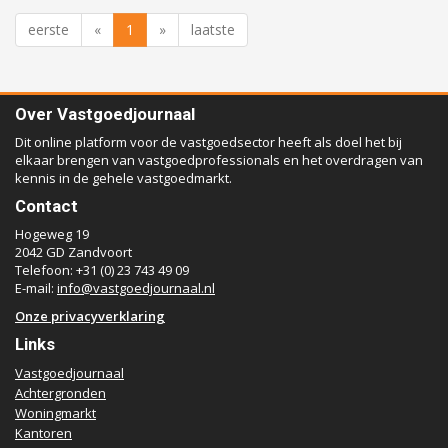
eerste
«
1
»
laatste
Over Vastgoedjournaal
Dit online platform voor de vastgoedsector heeft als doel het bij
elkaar brengen van vastgoedprofessionals en het overdragen van
kennis in de gehele vastgoedmarkt.
Contact
Hogeweg 19
2042 GD Zandvoort
Telefoon: +31 (0) 23 743 49 09
E-mail:
info@vastgoedjournaal.nl
Onze privacyverklaring
Links
Vastgoedjournaal
Achtergronden
Woningmarkt
Kantoren