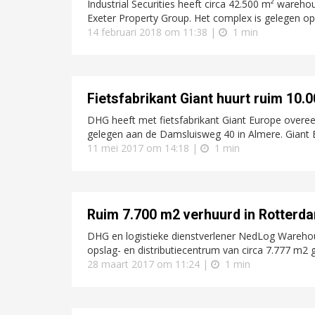
Industrial Securities heeft circa 42.500 m² wareho
Exeter Property Group. Het complex is gelegen op 
14 februari 2018 om 11:38 |
1 min
Fietsfabrikant Giant huurt ruim 10.
DHG heeft met fietsfabrikant Giant Europe overe
gelegen aan de Damsluisweg 40 in Almere. Giant E
11 mei 2017 om 14:18 |
1 min
Ruim 7.700 m2 verhuurd in Rotterd
DHG en logistieke dienstverlener NedLog Wareho
opslag- en distributiecentrum van circa 7.777 m2 
28 maart 2017 om 11:24 |
1 min