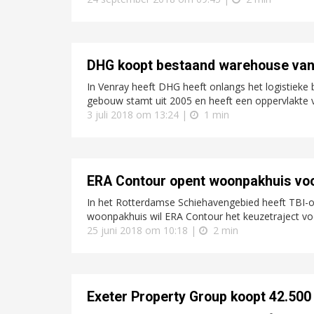
DHG koopt bestaand warehouse van 
In Venray heeft DHG heeft onlangs het logistieke
gebouw stamt uit 2005 en heeft een oppervlakte v
3 juli 2018 om 13:24 |
1 min
ERA Contour opent woonpakhuis vo
In het Rotterdamse Schiehavengebied heeft TBI-
woonpakhuis wil ERA Contour het keuzetraject voo
25 juni 2018 om 10:18 |
2 min
Exeter Property Group koopt 42.50