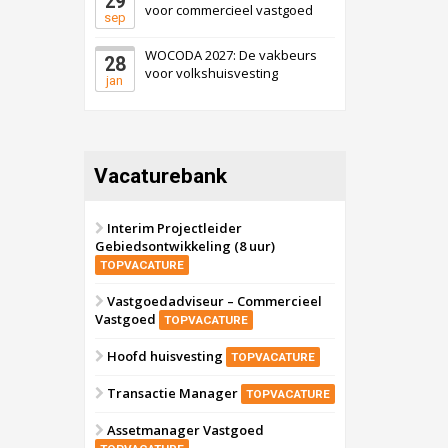
29
voor commercieel vastgoed
sep
WOCODA 2027: De vakbeurs
28
voor volkshuisvesting
jan
Vacaturebank
Interim Projectleider
Gebiedsontwikkeling (8 uur)
TOPVACATURE
Vastgoedadviseur – Commercieel
Vastgoed
TOPVACATURE
Hoofd huisvesting
TOPVACATURE
Transactie Manager
TOPVACATURE
Assetmanager Vastgoed