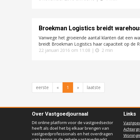
Broekman Logistics breidt warehous
Vanwege het groeiende aantal klanten dat een wa
breidt Broekman Logistics haar capaciteit op de 
22 januari 2016 om 11:08 |
2 min
eerste
«
1
»
laatste
Over Vastgoedjournaal
Links
Dit online platform voor de vastgoedsector
Vastgoe
heeft als doel het bij elkaar brengen van
Achterg
vastgoedprofessionals en het overdragen
Woningm
van kennis in de gehele vastgoedmarkt.