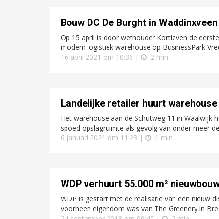
Bouw DC De Burght in Waddinxveen 
Op 15 april is door wethouder Kortleven de eers
modern logistiek warehouse op BusinessPark Vre
16 april 2021 om 10:36 |
2 min
Landelijke retailer huurt warehouse
Het warehouse aan de Schutweg 11 in Waalwijk hee
spoed opslagruimte als gevolg van onder meer de
6 januari 2021 om 11:23 |
1 min
WDP verhuurt 55.000 m² nieuwbouw 
WDP is gestart met de realisatie van een nieuw dis
voorheen eigendom was van The Greenery in Bred
24 september 2018 om 09:45 |
2 min