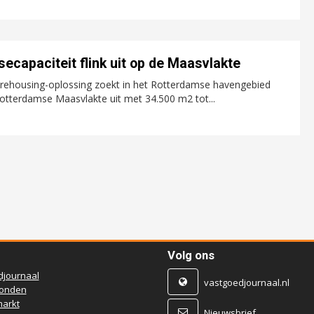
ecapaciteit flink uit op de Maasvlakte
rehousing-oplossing zoekt in het Rotterdamse havengebied
Rotterdamse Maasvlakte uit met 34.500 m2 tot...
Volg ons
djournaal
vastgoedjournaal.nl
ronden
arkt
Nieuwsbrief