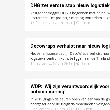
DHG zet eerste stap nieuw logisti
Vastgoedbelegger DHG is begonnen met de bouw 
Rotterdam. Het project, Smartlog Rotterdam 1, zal
15 februari 2017 om 14:21 |
2 min
Decowraps verhuist naar nieuw log
Het Amerikaanse bedrijf DecoWraps verhuist haar
logistieke centrum komt te liggen aan de Thailand
14 februari 2017 om 09:19 |
1 min
WDP: 'Wij zijn verantwoordelijk vo
automatisering'
In 2015 gingen de deuren open van één van de gro
neergezet door de Belgisch/Nederlandse vastgoe
8 november 2016 om 08:46 |
7 min