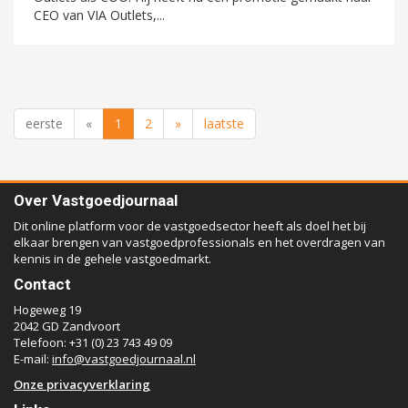
CEO van VIA Outlets,...
eerste
«
1
2
»
laatste
Over Vastgoedjournaal
Dit online platform voor de vastgoedsector heeft als doel het bij
elkaar brengen van vastgoedprofessionals en het overdragen van
kennis in de gehele vastgoedmarkt.
Contact
Hogeweg 19
2042 GD Zandvoort
Telefoon: +31 (0) 23 743 49 09
E-mail:
info@vastgoedjournaal.nl
Onze privacyverklaring