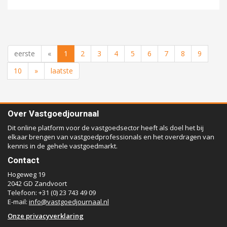
eerste
«
1
2
3
4
5
6
7
8
9
10
»
laatste
Over Vastgoedjournaal
Dit online platform voor de vastgoedsector heeft als doel het bij
elkaar brengen van vastgoedprofessionals en het overdragen van
kennis in de gehele vastgoedmarkt.
Contact
Hogeweg 19
2042 GD Zandvoort
Telefoon: +31 (0) 23 743 49 09
E-mail:
info@vastgoedjournaal.nl
Onze privacyverklaring