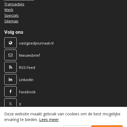
Transacties
Werk
Specials
Sitemap
Volg ons
vastgoedjournaal.nl
Nieuwsbrief
RSS Feed
LinkedIn
Facebook
X
Deze website maakt gebruik van cookies om de best mogelijke
Powered by
ervaring te bieden.
Lees meer