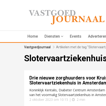
Home
Diensten
Events
Advertere
Vastgoedjournaal
Artikelen met de tag "Slotervaart
Slotervaartziekenhui
Drie nieuwe zorghuurders voor Kru
Slotervaartziekenhuis in Amsterda
Koninklijk Kentalis, Diabeter Centrum Amsterda
van het voormalig Slotervaartziekenhuis in Amste
2 oktober 2023 om 10:15 |
2 min