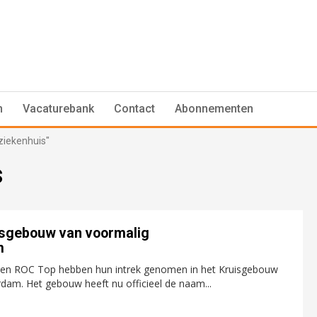
n
Vacaturebank
Contact
Abonnementen
ziekenhuis"
s
isgebouw van voormalig
m
m en ROC Top hebben hun intrek genomen in het Kruisgebouw
rdam. Het gebouw heeft nu officieel de naam...