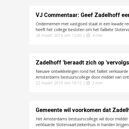
VJ Commentaar: Geef Zadelhoff een
Ondernemen met vastgoed staat in een kwade reuk 
heeft het college besloten om het failliete Sloterv
26 maart 2019 om 12:00 |
4 min
Zadelhoff 'beraadt zich op 'vervolg
Nieuwe ontwikkelingen rond het failliet verklaarde
Amsterdams bestuurscollege door middel van ontei
22 maart 2019 om 10:12 |
3 min
Gemeente wil voorkomen dat Zadelho
Het Amsterdams bestuurscollege wil door middel va
verklaarde Slotervaartziekenhuis in handen krijgen