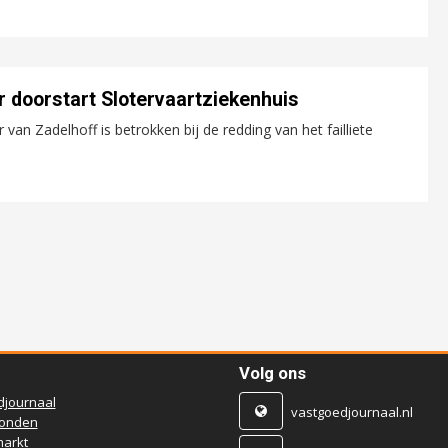
r doorstart Slotervaartziekenhuis
van Zadelhoff is betrokken bij de redding van het failliete
Volg ons
djournaal
vastgoedjournaal.nl
ronden
arkt