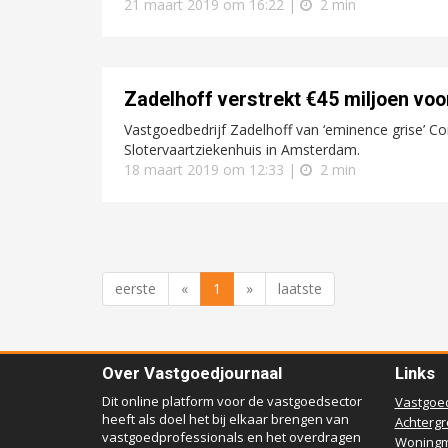
21 maart 2019 om 16:22 |
2 min
Zadelhoff verstrekt €45 miljoen voo
Vastgoedbedrijf Zadelhoff van ‘eminence grise’ Cor 
Slotervaartziekenhuis in Amsterdam.
18 maart 2019 om 12:33 |
2 min
eerste
«
1
»
laatste
Over Vastgoedjournaal
Links
Dit online platform voor de vastgoedsector
Vastgoe
heeft als doel het bij elkaar brengen van
Achterg
vastgoedprofessionals en het overdragen
Woningm