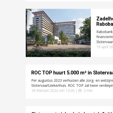
Zadelho
Raboba
Rabobank 
financieri
Slotervaa
19 april 
ROC TOP huurt 5.000 m² in Sloterv
Per augustus 2023 verhuizen alle zorg- en welzij
Slotervaartziekenhuis. ROC TOP zal twee verdie
18 februari 2022 om 13:20 |
2 min