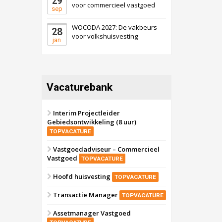
29
voor commercieel vastgoed
sep
WOCODA 2027: De vakbeurs
28
voor volkshuisvesting
jan
Vacaturebank
Interim Projectleider
Gebiedsontwikkeling (8 uur)
TOPVACATURE
Vastgoedadviseur – Commercieel
Vastgoed
TOPVACATURE
Hoofd huisvesting
TOPVACATURE
Transactie Manager
TOPVACATURE
Assetmanager Vastgoed