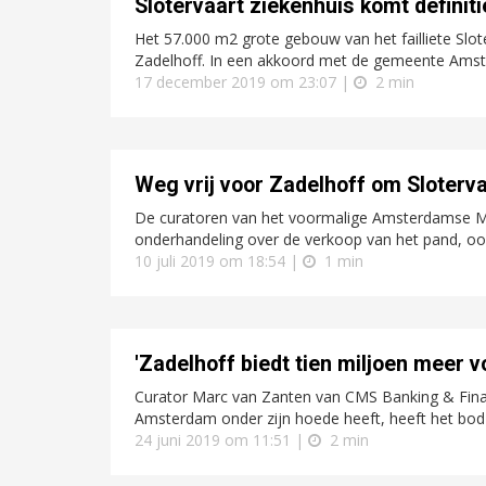
Slotervaart ziekenhuis komt definit
Het 57.000 m2 grote gebouw van het failliete Slo
Zadelhoff. In een akkoord met de gemeente Amste
17 december 2019 om 23:07 |
2 min
Weg vrij voor Zadelhoff om Sloterva
De curatoren van het voormalige Amsterdamse M
onderhandeling over de verkoop van het pand, o
10 juli 2019 om 18:54 |
1 min
'Zadelhoff biedt tien miljoen meer 
Curator Marc van Zanten van CMS Banking & Finance
Amsterdam onder zijn hoede heeft, heeft het bo
24 juni 2019 om 11:51 |
2 min