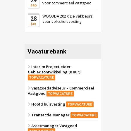
29
voor commercieel vastgoed
sep
WOCODA 2027: De vakbeurs
28
voor volkshuisvesting
jan
Vacaturebank
Interim Projectleider
Gebiedsontwikkeling (8 uur)
TOPVACATURE
Vastgoedadviseur – Commercieel
Vastgoed
TOPVACATURE
Hoofd huisvesting
TOPVACATURE
Transactie Manager
TOPVACATURE
Assetmanager Vastgoed