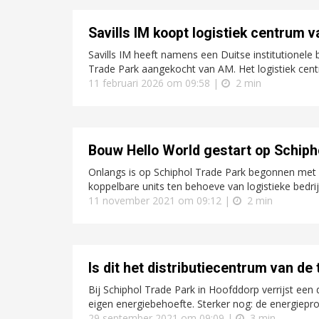
Savills IM koopt logistiek centrum 
Savills IM heeft namens een Duitse institutionele 
Trade Park aangekocht van AM. Het logistiek centr
11 februari 2026 om 09:58 |
2 min
Bouw Hello World gestart op Schiph
Onlangs is op Schiphol Trade Park begonnen met d
koppelbare units ten behoeve van logistieke bedri
11 november 2021 om 09:12 |
2 min
Is dit het distributiecentrum van d
Bij Schiphol Trade Park in Hoofddorp verrijst een 
eigen energiebehoefte. Sterker nog: de energiepro
29 september 2021 om 09:09 |
3 min