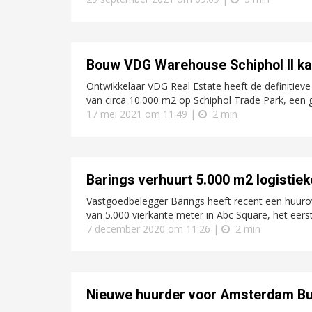
Bouw VDG Warehouse Schiphol II ka
Ontwikkelaar VDG Real Estate heeft de definitie
van circa 10.000 m2 op Schiphol Trade Park, een 
17 mei 2021 om 11:49 |
2 min
Barings verhuurt 5.000 m2 logistie
Vastgoedbelegger Barings heeft recent een huuro
van 5.000 vierkante meter in Abc Square, het eerste
7 december 2020 om 11:26 |
2 min
Nieuwe huurder voor Amsterdam B