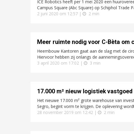
ICE Robotics heeft per 1 mei 2020 een huurover
Campus Square (Abc Square) op Schiphol Trade Par
2 juni 2020 om 12:57 |
2 min
Meer ruimte nodig voor C-Bèta om c
Heembouw Kantoren gaat aan de slag met de circu
Hiervoor hebben zij onlangs de aannemingsoveree
3 april 2020 om 17:02 |
3 min
17.000 m² nieuw logistiek vastgoed
Het nieuwe 17.000 m² grote warehouse van investe
Segro, begint vorm te krijgen. De oplevering wordt
28 november 2019 om 12:42 |
2 min