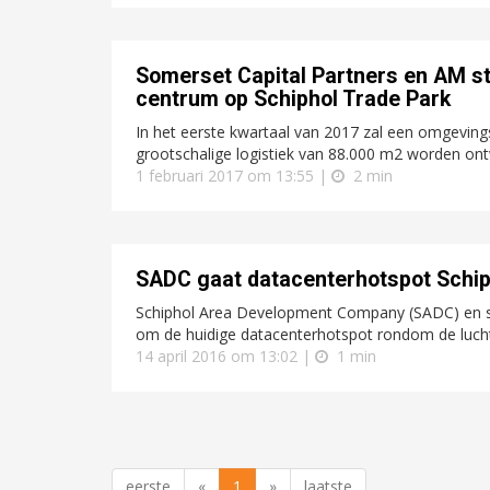
Somerset Capital Partners en AM st
centrum op Schiphol Trade Park
In het eerste kwartaal van 2017 zal een omgevin
grootschalige logistiek van 88.000 m2 worden ont
1 februari 2017 om 13:55 |
2 min
SADC gaat datacenterhotspot Schip
Schiphol Area Development Company (SADC) en st
om de huidige datacenterhotspot rondom de luchth
14 april 2016 om 13:02 |
1 min
eerste
«
1
»
laatste