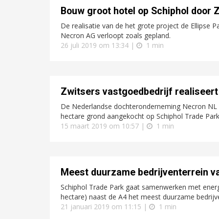
Bouw groot hotel op Schiphol door
De realisatie van de het grote project de Ellipse 
Necron AG verloopt zoals gepland.
26 juli 2019 om 13:34 |
1 min
Zwitsers vastgoedbedrijf realiseert
De Nederlandse dochteronderneming Necron NL BV
hectare grond aangekocht op Schiphol Trade Park (
15 maart 2019 om 10:57 |
1 min
Meest duurzame bedrijventerrein va
Schiphol Trade Park gaat samenwerken met energ
hectare) naast de A4 het meest duurzame bedrijv
21 januari 2019 om 11:15 |
1 min