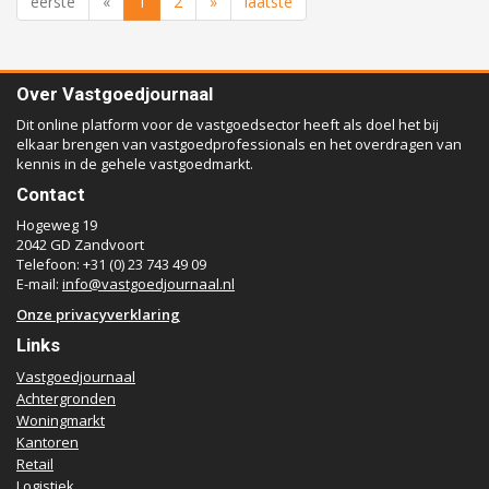
eerste
«
1
2
»
laatste
Over Vastgoedjournaal
Dit online platform voor de vastgoedsector heeft als doel het bij
elkaar brengen van vastgoedprofessionals en het overdragen van
kennis in de gehele vastgoedmarkt.
Contact
Hogeweg 19
2042 GD Zandvoort
Telefoon: +31 (0) 23 743 49 09
E-mail:
info@vastgoedjournaal.nl
Onze privacyverklaring
Links
Vastgoedjournaal
Achtergronden
Woningmarkt
Kantoren
Retail
Logistiek