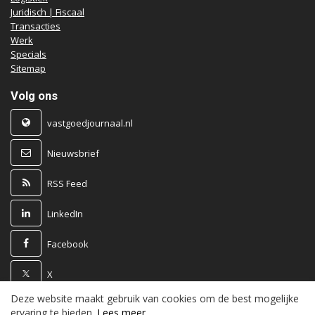
Juridisch | Fiscaal
Transacties
Werk
Specials
Sitemap
Volg ons
vastgoedjournaal.nl
Nieuwsbrief
RSS Feed
LinkedIn
Facebook
X
Deze website maakt gebruik van cookies om de best mogelijke
Powered by
ervaring te bieden.
Lees meer