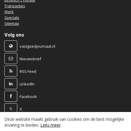
Juridisch | Fiscaal
Transacties
Werk
Specials
Sitemap
Volg ons
vastgoedjournaal.nl
Nieuwsbrief
RSS Feed
LinkedIn
Facebook
X
Deze website maakt gebruik van cookies om de best mogelijke
Powered by
ervaring te bieden.
Lees meer