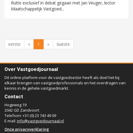
Rutte exclusief in debat gegaan met Jan Veuger, lector
Maatschappelijk Vastgoed...
eerste
«
1
»
laatste
Over Vastgoedjournaal
Dit online platform voor de vastgoedsector heeft als doel het bij
elkaar brengen van vastgoedprofessionals en het overdragen van
kennis in de gehele vastgoedmarkt.
Contact
Hogeweg 19
2042 GD Zandvoort
Telefoon: +31 (0) 23 743 49 09
E-mail:
info@vastgoedjournaal.nl
Onze privacyverklaring