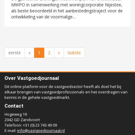
MWPO in samenwerking met woningcorporatie Nijestee,
als beste beoordeeld in het aanbestedingstraject voor de
ontwikkeling van de voormalige...
eerste
«
1
2
»
laatste
Over Vastgoedjournaal
Dit online platform voor de vastgoedsector heeft als doel het bij
elkaar brengen van vastgoedprofessionals en het overdragen van
kennis in de gehele vastgoedmarkt.
Contact
Hogeweg 19
2042 GD Zandvoort
Telefoon: +31 (0) 23 743 49 09
E-mail:
info@vastgoedjournaal.nl