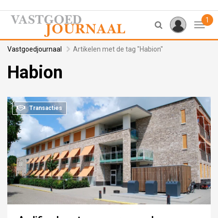
1
Toggl
Vastgoedjournaal
Artikelen met de tag "Habion"
Habion
Transacties