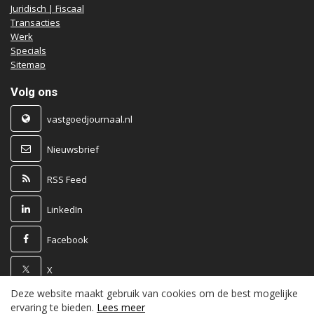
Juridisch | Fiscaal
Transacties
Werk
Specials
Sitemap
Volg ons
vastgoedjournaal.nl
Nieuwsbrief
RSS Feed
LinkedIn
Facebook
X
Deze website maakt gebruik van cookies om de best mogelijke
Powered by
ervaring te bieden.
Lees meer