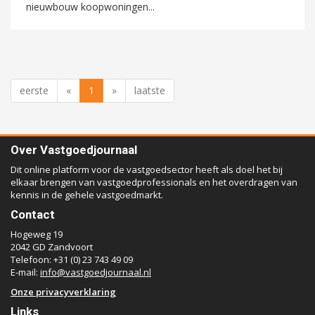
nieuwbouw koopwoningen...
eerste
«
1
»
laatste
Over Vastgoedjournaal
Dit online platform voor de vastgoedsector heeft als doel het bij
elkaar brengen van vastgoedprofessionals en het overdragen van
kennis in de gehele vastgoedmarkt.
Contact
Hogeweg 19
2042 GD Zandvoort
Telefoon: +31 (0) 23 743 49 09
E-mail:
info@vastgoedjournaal.nl
Onze privacyverklaring
Links