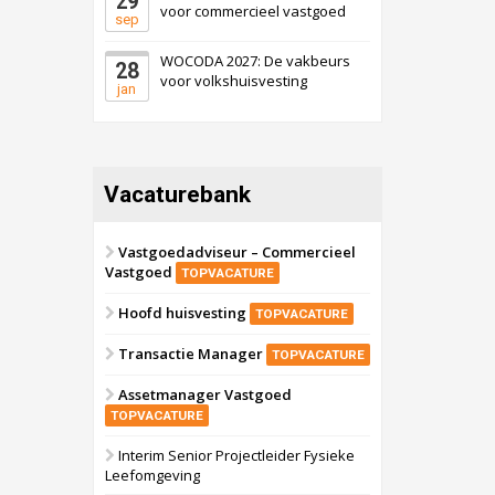
29
voor commercieel vastgoed
sep
WOCODA 2027: De vakbeurs
28
voor volkshuisvesting
jan
Vacaturebank
Vastgoedadviseur – Commercieel
Vastgoed
TOPVACATURE
Hoofd huisvesting
TOPVACATURE
Transactie Manager
TOPVACATURE
Assetmanager Vastgoed
TOPVACATURE
Interim Senior Projectleider Fysieke
Leefomgeving