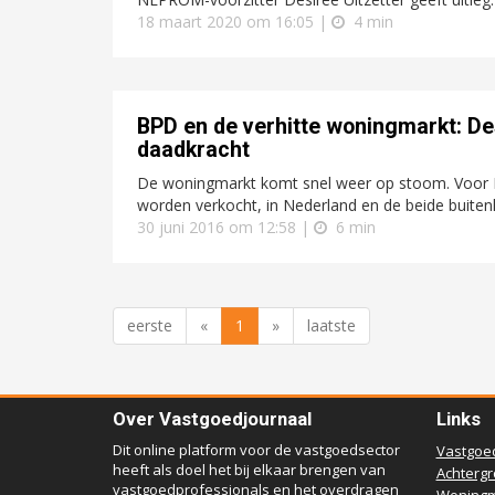
18 maart 2020 om 16:05 |
4 min
BPD en de verhitte woningmarkt: Desi
daadkracht
De woningmarkt komt snel weer op stoom. Voor B
worden verkocht, in Nederland en de beide buitenla
30 juni 2016 om 12:58 |
6 min
eerste
«
1
»
laatste
Over Vastgoedjournaal
Links
Dit online platform voor de vastgoedsector
Vastgoe
heeft als doel het bij elkaar brengen van
Achterg
vastgoedprofessionals en het overdragen