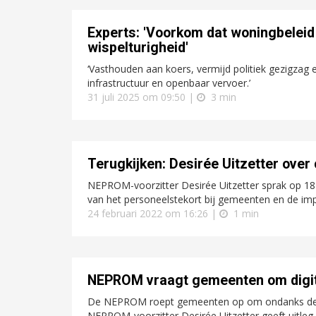
Experts: 'Voorkom dat woningbeleid 
wispelturigheid'
‘Vasthouden aan koers, vermijd politiek gezigzag e
infrastructuur en openbaar vervoer.’
31 juli 2025 om 09:50 |
3 min
Terugkijken: Desirée Uitzetter ove
NEPROM-voorzitter Desirée Uitzetter sprak op 18
van het personeelstekort bij gemeenten en de imp
24 februari 2022 om 16:26 |
1 min
NEPROM vraagt gemeenten om digit
De NEPROM roept gemeenten op om ondanks de Coro
NEPROM-voorzitter Desirée Uitzetter geeft uitleg.