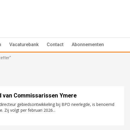
n
Vacaturebank
Contact
Abonnementen
zetter"
aad van Commissarissen Ymere
s directeur gebiedsontwikkeling bij BPD neerlegde, is benoemd
Zij volgt per februari 2026...