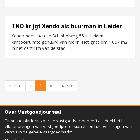
TNO krijgt Xendo als buurman in Leiden
Xendo heeft aan de Schipholweg 55 in Leiden
kantoorruimte gehuurd van Merin. Het gaat om 1.057 m2
in het centrum van de stad.
eerste
«
1
»
laatste
Over Vastgoedjournaal
Dit online platform voor de vastgoedsector heeft als doel het bij
elkaar brengen van vastgoedprofessionals en het overdragen van
kennis in de gehele vastgoedmarkt.