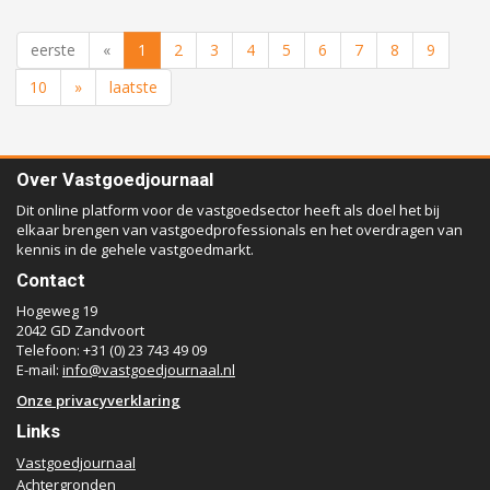
eerste
«
1
2
3
4
5
6
7
8
9
10
»
laatste
Over Vastgoedjournaal
Dit online platform voor de vastgoedsector heeft als doel het bij
elkaar brengen van vastgoedprofessionals en het overdragen van
kennis in de gehele vastgoedmarkt.
Contact
Hogeweg 19
2042 GD Zandvoort
Telefoon: +31 (0) 23 743 49 09
E-mail:
info@vastgoedjournaal.nl
Onze privacyverklaring
Links
Vastgoedjournaal
Achtergronden