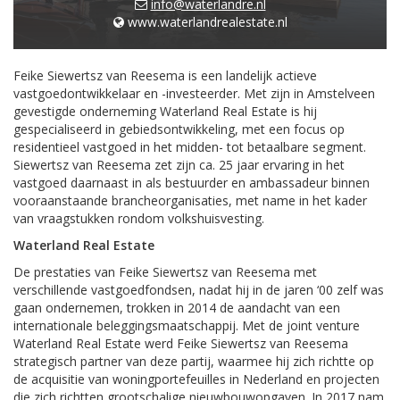
info@waterlandre.nl
www.waterlandrealestate.nl
Feike Siewertsz van Reesema is een landelijk actieve
vastgoedontwikkelaar en -investeerder. Met zijn in Amstelveen
gevestigde onderneming Waterland Real Estate is hij
gespecialiseerd in gebiedsontwikkeling, met een focus op
residentieel vastgoed in het midden- tot betaalbare segment.
Siewertsz van Reesema zet zijn ca. 25 jaar ervaring in het
vastgoed daarnaast in als bestuurder en ambassadeur binnen
vooraanstaande brancheorganisaties, met name in het kader
van vraagstukken rondom volkshuisvesting.
Waterland Real Estate
De prestaties van Feike Siewertsz van Reesema met
verschillende vastgoedfondsen, nadat hij in de jaren ‘00 zelf was
gaan ondernemen, trokken in 2014 de aandacht van een
internationale beleggingsmaatschappij. Met de joint venture
Waterland Real Estate werd Feike Siewertsz van Reesema
strategisch partner van deze partij, waarmee hij zich richtte op
de acquisitie van woningportefeuilles in Nederland en projecten
die zich richtten grootschalige nieuwbouwopgaven. In 2017 nam