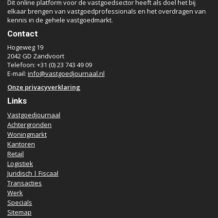
Dit online platform voor de vastgoedsector heeft als doel het bij
elkaar brengen van vastgoedprofessionals en het overdragen van
kennis in de gehele vastgoedmarkt.
Contact
Hogeweg 19
2042 GD Zandvoort
Telefoon: +31 (0) 23 743 49 09
E-mail:
info@vastgoedjournaal.nl
Onze privacyverklaring
Links
Vastgoedjournaal
Achtergronden
Woningmarkt
Kantoren
Retail
Logistiek
Juridisch | Fiscaal
Transacties
Werk
Specials
Sitemap