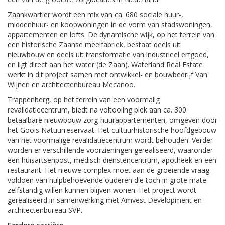
Zaankwartier wordt een mix van ca. 680 sociale huur-,
middenhuur- en koopwoningen in de vorm van stadswoningen,
appartementen en lofts. De dynamische wijk, op het terrein van
een historische Zaanse meelfabriek, bestaat deels uit
nieuwbouw en deels uit transformatie van industrieel erfgoed,
en ligt direct aan het water (de Zaan). Waterland Real Estate
werkt in dit project samen met ontwikkel- en bouwbedrijf Van
Wijnen en architectenbureau Mecanoo.
Trappenberg, op het terrein van een voormalig
revalidatiecentrum, biedt na voltooiing plek aan ca. 300
betaalbare nieuwbouw zorg-huurappartementen, omgeven door
het Goois Natuurreservaat. Het cultuurhistorische hoofdgebouw
van het voormalige revalidatiecentrum wordt behouden. Verder
worden er verschillende voorzieningen gerealiseerd, waaronder
een huisartsenpost, medisch dienstencentrum, apotheek en een
restaurant. Het nieuwe complex moet aan de groeiende vraag
voldoen van hulpbehoevende ouderen die toch in grote mate
zelfstandig willen kunnen blijven wonen. Het project wordt
gerealiseerd in samenwerking met Amvest Development en
architectenbureau SVP.