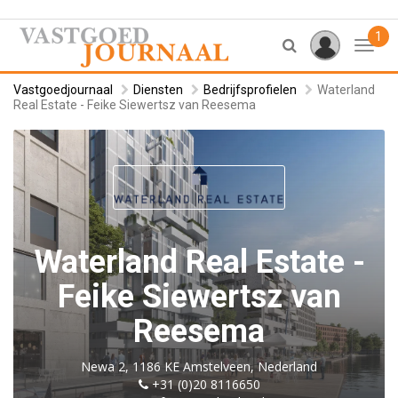
1
Toggl
Vastgoedjournaal
Diensten
Bedrijfsprofielen
Waterland
Real Estate - Feike Siewertsz van Reesema
Waterland Real Estate -
Feike Siewertsz van
Reesema
Newa 2, 1186 KE Amstelveen, Nederland
+31 (0)20 8116650