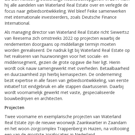
hij alle aandelen van Waterland Real Estate over en verlegde de
focus naar gebiedsontwikkeling. Wel bleef Feike samenwerken
met internationale investeerders, zoals Deutsche Finance
International.
Als managing director van Waterland Real Estate richt Siewertsz
van Reesema zich omstreeks 2022 op projecten waarbij de
rendementen doorgaans op middellange termijn moeten
worden gerealiseerd. De nadruk ligt bij Waterland Real Estate op
het realiseren van huurwoningen voor het sociale- en
middensegment, gezien de grote opgave die hier ligt. Hierin
wordt ook nauw samengewerkt met overheden. Betaalbaarheid
en duurzaamheid zijn hierbij kernaspecten. De onderneming
bezit expertise in alle fasen van gebiedsontwikkeling, van eerste
initiatief tot eindgebruik en alle stappen daartussenin. Daarbij
wordt voornamelijk gewerkt met vaste, gespecialiseerde
bouwbedrijven en architecten.
Projecten
Twee voorname en exemplarische projecten van Waterland
Real Estate zijn de nieuwe woonwijk Zaankwartier in Zaandam
en het woon-zorgcomplex Trappenberg in Huizen, na voltooiing
een van de grootste zorglocaties in Nederland.