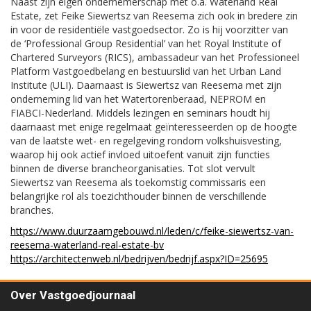
Naast zijn eigen ondernemerschap met o.a. Waterland Real
Estate, zet Feike Siewertsz van Reesema zich ook in bredere zin
in voor de residentiële vastgoedsector. Zo is hij voorzitter van
de ‘Professional Group Residential’ van het Royal Institute of
Chartered Surveyors (RICS), ambassadeur van het Professioneel
Platform Vastgoedbelang en bestuurslid van het Urban Land
Institute (ULI). Daarnaast is Siewertsz van Reesema met zijn
onderneming lid van het Watertorenberaad, NEPROM en
FIABCI-Nederland. Middels lezingen en seminars houdt hij
daarnaast met enige regelmaat geïnteresseerden op de hoogte
van de laatste wet- en regelgeving rondom volkshuisvesting,
waarop hij ook actief invloed uitoefent vanuit zijn functies
binnen de diverse brancheorganisaties. Tot slot vervult
Siewertsz van Reesema als toekomstig commissaris een
belangrijke rol als toezichthouder binnen de verschillende
branches.
https://www.duurzaamgebouwd.nl/leden/c/feike-siewertsz-van-
reesema-waterland-real-estate-bv
https://architectenweb.nl/bedrijven/bedrijf.aspx?ID=25695
Over Vastgoedjournaal