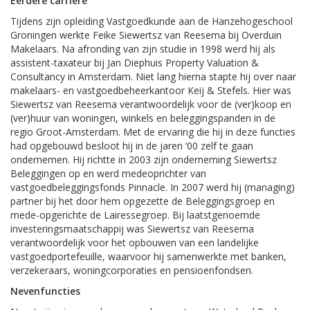
Eerdere carrière
Tijdens zijn opleiding Vastgoedkunde aan de Hanzehogeschool
Groningen werkte Feike Siewertsz van Reesema bij Overduin
Makelaars. Na afronding van zijn studie in 1998 werd hij als
assistent-taxateur bij Jan Diephuis Property Valuation &
Consultancy in Amsterdam. Niet lang hierna stapte hij over naar
makelaars- en vastgoedbeheerkantoor Keij & Stefels. Hier was
Siewertsz van Reesema verantwoordelijk voor de (ver)koop en
(ver)huur van woningen, winkels en beleggingspanden in de
regio Groot-Amsterdam. Met de ervaring die hij in deze functies
had opgebouwd besloot hij in de jaren ‘00 zelf te gaan
ondernemen. Hij richtte in 2003 zijn onderneming Siewertsz
Beleggingen op en werd medeoprichter van
vastgoedbeleggingsfonds Pinnacle. In 2007 werd hij (managing)
partner bij het door hem opgezette de Beleggingsgroep en
mede-opgerichte de Lairessegroep. Bij laatstgenoemde
investeringsmaatschappij was Siewertsz van Reesema
verantwoordelijk voor het opbouwen van een landelijke
vastgoedportefeuille, waarvoor hij samenwerkte met banken,
verzekeraars, woningcorporaties en pensioenfondsen.
Nevenfuncties