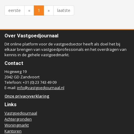
eerste
«
1
»
laatste
Over Vastgoedjournaal
Dit online platform voor de vastgoedsector heeft als doel het bij
elkaar brengen van vastgoedprofessionals en het overdragen van
kennis in de gehele vastgoedmarkt.
Contact
Hogeweg 19
2042 GD Zandvoort
Telefoon: +31 (0) 23 743 49 09
E-mail:
info@vastgoedjournaal.nl
Onze privacyverklaring
Links
Vastgoedjournaal
Achtergronden
Woningmarkt
Kantoren